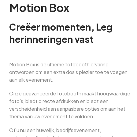
Motion
Box
Creëer
momenten,
Leg
herinneringen
vast
Motion
Box
is
de
ultieme
fotobooth
ervaring
ontworpen
om
een
extra
dosis
plezier
toe
te
voegen
aan
elk
evenement.
Onze
geavanceerde
fotobooth
maakt
hoogwaardige
foto's,
biedt
directe
afdrukken
en
biedt
een
verscheidenheid
aan
aanpasbare
opties
om
aan
het
thema
van
uw
evenement
te
voldoen.
Of
u
nu
een
huwelijk,
bedrijfsevenement,