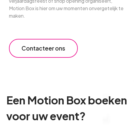
verjaardagsfeest
of
shop
opening
organiseert,
Motion
Box
is
hier
om
uw
momenten
onvergetelijk
te
maken.
Contacteer ons
Een
Motion
Box
boeken
voor
uw
event?