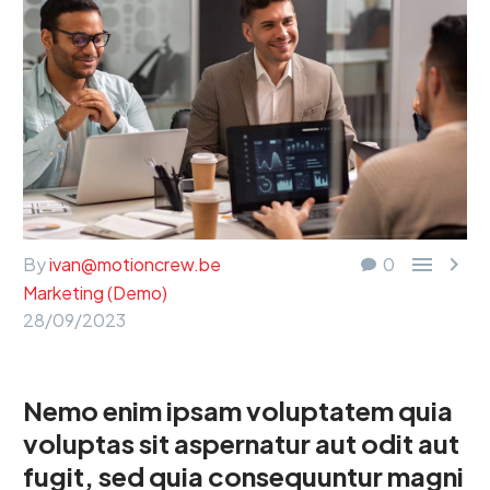


By
ivan@motioncrew.be
0
Marketing (Demo)
28/09/2023
Nemo enim ipsam voluptatem quia
voluptas sit aspernatur aut odit aut
fugit, sed quia consequuntur magni