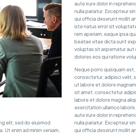
aute irure dolor in reprehend
nulla pariatur. Excepteur si
qui officia deserunt mollit 
iste natus error sit volup
rem aperiam, eaque ipsa quae
beatae vitae dicta sunt ex
voluptas sit aspernatur aut
dolores eos qui ratione vol
Neque porro quisquam est, q
consectetur, adipisci velit
ut labore et dolore magnam
sit amet, consectetur adipis
labore et dolore magna aliq
exercitation ullamco labori
aute irure dolor in reprehend
ng elit, sed do eiusmod
nulla pariatur. Excepteur si
a. Ut enim ad minim veniam,
qui officia deserunt mollit a