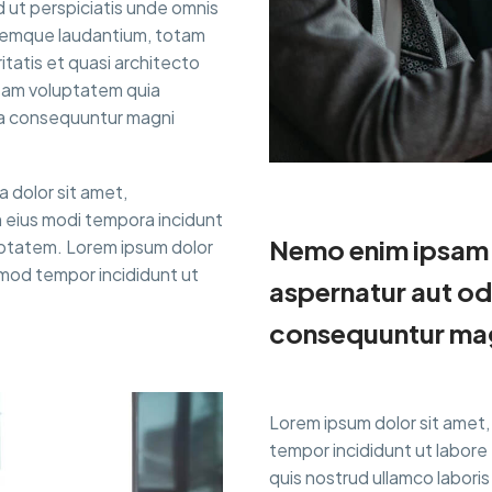
ed ut perspiciatis unde omnis
oremque laudantium, totam
itatis et quasi architecto
psam voluptatem quia
uia consequuntur magni
 dolor sit amet,
m eius modi tempora incidunt
Nemo enim ipsam 
uptatem. Lorem ipsum dolor
usmod tempor incididunt ut
aspernatur aut odi
consequuntur mag
Lorem ipsum dolor sit amet,
tempor incididunt ut labore
quis nostrud ullamco labori