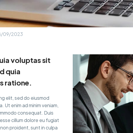
8/09/2023
ia voluptas sit
ed quia
 ratione.
ng elit, sed do eiusmod
a. Ut enim ad minim veniam,
a commodo consequat. Duis
 esse cillum dolore eu fugiat
non proident, sunt in culpa