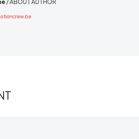
be
/ ABOUT AUTHOR
otioncrew.be
NT