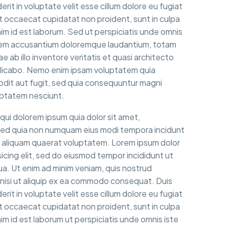
erit in voluptate velit esse cillum dolore eu fugiat
nt occaecat cupidatat non proident, sunt in culpa
anim id est laborum. Sed ut perspiciatis unde omnis
tatem accusantium doloremque laudantium, totam
 ab illo inventore veritatis et quasi architecto
plicabo. Nemo enim ipsam voluptatem quia
 odit aut fugit, sed quia consequuntur magni
uptatem nesciunt.
ui dolorem ipsum quia dolor sit amet,
, sed quia non numquam eius modi tempora incidunt
 aliquam quaerat voluptatem. Lorem ipsum dolor
icing elit, sed do eiusmod tempor incididunt ut
ua. Ut enim ad minim veniam, quis nostrud
s nisi ut aliquip ex ea commodo consequat. Duis
erit in voluptate velit esse cillum dolore eu fugiat
nt occaecat cupidatat non proident, sunt in culpa
nim id est laborum ut perspiciatis unde omnis iste