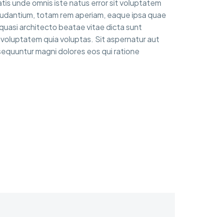
atis unde omnis iste natus error sit voluptatem
udantium, totam rem aperiam, eaque ipsa quae
t quasi architecto beatae vitae dicta sunt
voluptatem quia voluptas. Sit aspernatur aut
nsequuntur magni dolores eos qui ratione