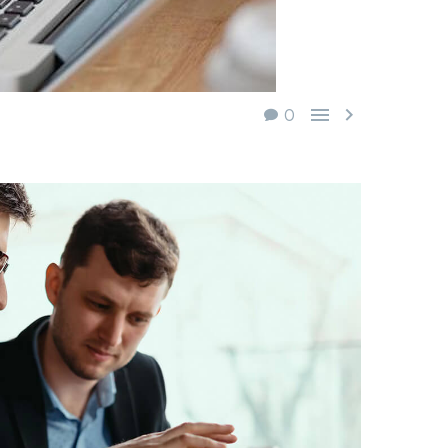


0