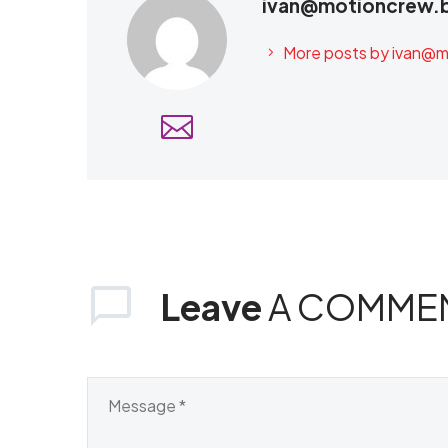
ivan@motioncrew.
More posts by
ivan@m
Leave
A COMME