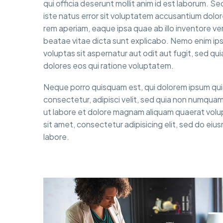
qui officia deserunt mollit anim id est laborum. S
iste natus error sit voluptatem accusantium dol
rem aperiam, eaque ipsa quae ab illo inventore ver
beatae vitae dicta sunt explicabo. Nemo enim i
voluptas sit aspernatur aut odit aut fugit, sed q
dolores eos qui ratione voluptatem.
Neque porro quisquam est, qui dolorem ipsum quia
consectetur, adipisci velit, sed quia non numqua
ut labore et dolore magnam aliquam quaerat vol
sit amet, consectetur adipisicing elit, sed do ei
labore.